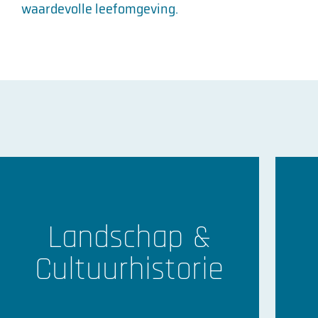
waardevolle leefomgeving.
Verkenn
Monitor
Landsch
Provinci
Het landschap verandert doo
ongemerkt, soms gepland, 
ontwikkelingen te volgen, is
Landschap &
nodig die dat objectief regist
Cultuurhistorie
Klik hier