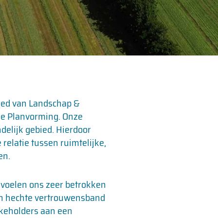
bied van Landschap &
ke Planvorming. Onze
elijk gebied. Hierdoor
relatie tussen ruimtelijke,
en.
n voelen ons zeer betrokken
en hechte vertrouwensband
keholders aan een