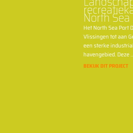
Landschap
recreatiek
North Sea P
Het North Sea Port Di
Vlissingen tot aan 
een sterke industria
havengebied. Deze
BEKIJK DIT PROJECT