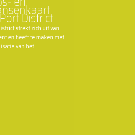
s- en
ansenkaart
ort District
strict strekt zich uit van
Gent en heeft te maken met
lisatie van het