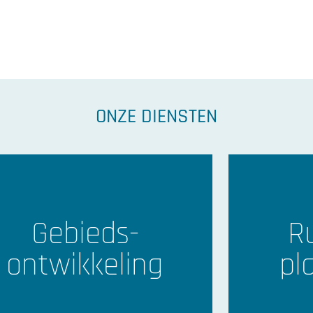
ing
ap
ONZE DIENSTEN
e Fryslân
r de jaren heen, vaak
soms doelbewust. Om die
 een onafhankelijke meetlat
Gebieds-
Ru
reert.
ontwikkeling
pl