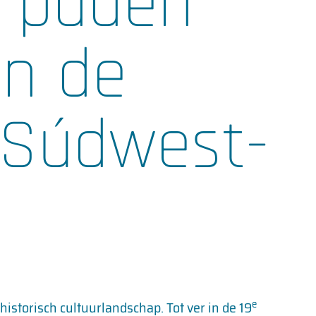
e paden
in de
Súdwest-
e
storisch cultuurlandschap. Tot ver in de 19