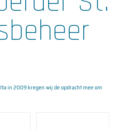
oerder St.
sbeheer
lta in 2009 kregen wij de opdracht mee om