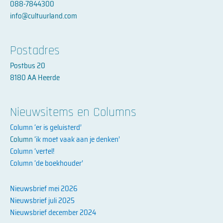
088-7844300
n
-
info@cultuurland.com
i
n
Postadres
Postbus 20
8180 AA Heerde
Nieuwsitems en Columns
Column ‘er is geluisterd’
Column ‘
ik moet vaak aan je denken’
Column ‘vertel!
Column ‘de boekhouder’
Nieuwsbrief mei 2026
Nieuwsbrief juli 2025
Nieuwsbrief december 2024