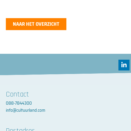
NAAR HET OVERZICHT
L
i
n
k
e
d
Contact
i
088-7844300
n
-
info@cultuurland.com
i
n
Postadres