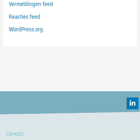
Vermeldingen feed
Reacties feed
WordPress.org
L
i
n
k
e
d
Contact
i