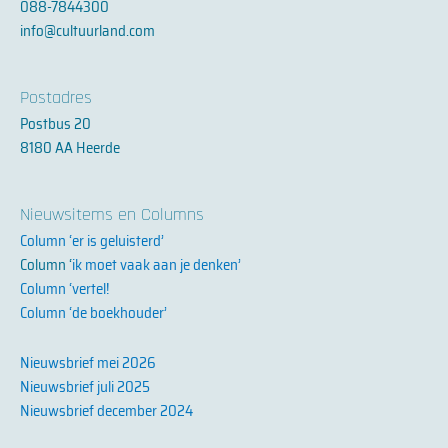
088-7844300
n
info@cultuurland.com
-
i
n
Postadres
Postbus 20
8180 AA Heerde
Nieuwsitems en Columns
Column ‘er is geluisterd’
Column ‘
ik moet vaak aan je denken’
Column ‘vertel!
Column ‘de boekhouder’
Nieuwsbrief mei 2026
Nieuwsbrief juli 2025
Nieuwsbrief december 2024