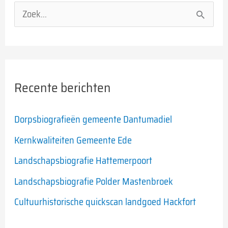
Z
o
e
k
Recente berichten
n
a
Dorpsbiografieën gemeente Dantumadiel
a
Kernkwaliteiten Gemeente Ede
r
Landschapsbiografie Hattemerpoort
:
Landschapsbiografie Polder Mastenbroek
Cultuurhistorische quickscan landgoed Hackfort