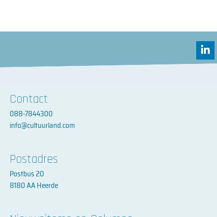
L
i
n
k
e
d
Contact
i
088-7844300
n
-
info@cultuurland.com
i
n
Postadres
Postbus 20
8180 AA Heerde