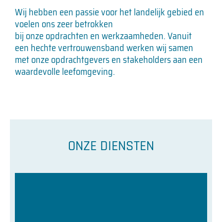
Tiengemeten vormt het sinds 1 januari 2019 de
Wij hebben een passie voor het landelijk gebied en
gemeente Hoeksche Waard. Het rijke en
dynamische verleden van het eiland heeft de
voelen ons zeer betrokken
gemeenschap gevormd.
bij onze opdrachten en werkzaamheden. Vanuit
een hechte vertrouwensband werken wij samen
met onze opdrachtgevers en stakeholders aan een
Lees meer
waardevolle leefomgeving.
ONZE DIENSTEN