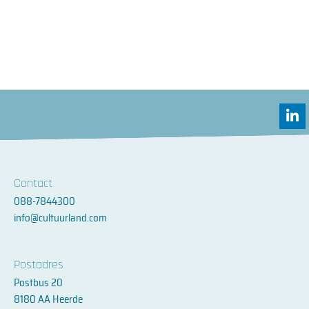
L
i
n
k
e
d
Contact
i
088-7844300
n
info@cultuurland.com
-
i
n
Postadres
Postbus 20
8180 AA Heerde