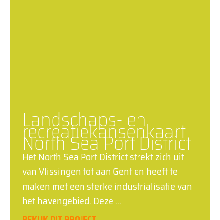
Landschaps- en
recreatiekansenkaart
North Sea Port District
Het North Sea Port District strekt zich uit
van Vlissingen tot aan Gent en heeft te
maken met een sterke industrialisatie van
het havengebied. Deze
BEKIJK DIT PROJECT