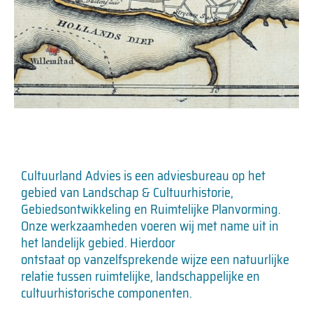
Cultuurland Advies is een adviesbureau op het
gebied van Landschap & Cultuurhistorie,
Gebiedsontwikkeling en Ruimtelijke Planvorming.
Landschaps-biografie
Onze werkzaamheden voeren wij met name uit in
het landelijk gebied. Hierdoor
Hoeksche Waard
ontstaat op vanzelfsprekende wijze een natuurlijke
relatie tussen ruimtelijke, landschappelijke en
De Hoeksche Waard is een bijzonder eiland in het
cultuurhistorische componenten.
zuidwesten van ons land. Samen met het eiland