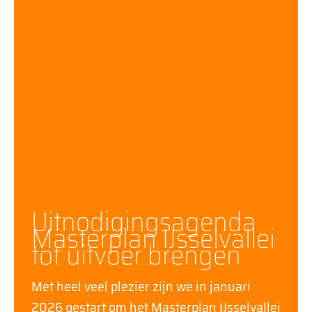
Uitnodigingsagenda
Masterplan IJsselvallei
tot uitvoer brengen
Met heel veel plezier zijn we in januari
2026 gestart om het Masterplan IJsselvallei