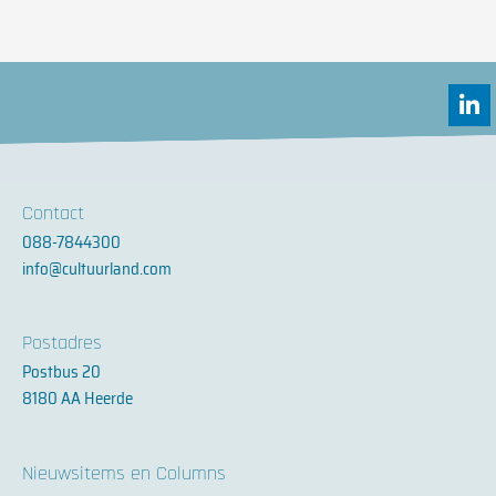
L
i
n
k
e
d
Contact
i
088-7844300
n
info@cultuurland.com
-
i
n
Postadres
Postbus 20
8180 AA Heerde
Nieuwsitems en Columns