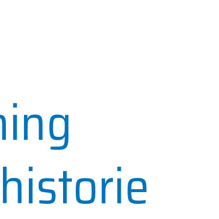
ning
historie