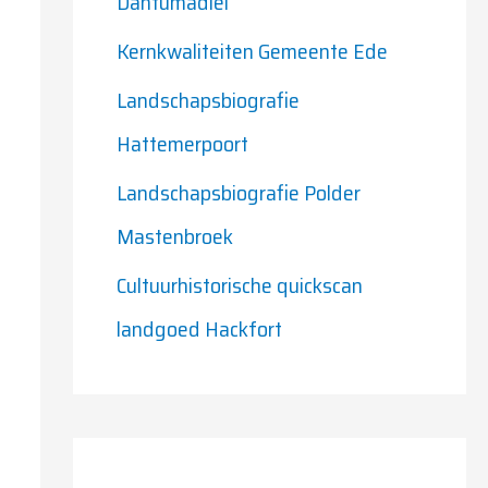
Dantumadiel
r
Kernkwaliteiten Gemeente Ede
:
Landschapsbiografie
Hattemerpoort
Landschapsbiografie Polder
Mastenbroek
Cultuurhistorische quickscan
landgoed Hackfort