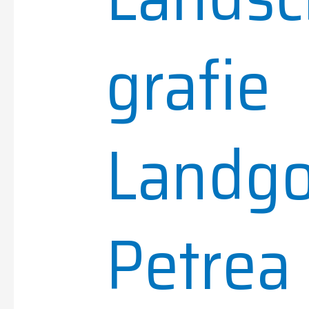
grafie
Landg
Petrea