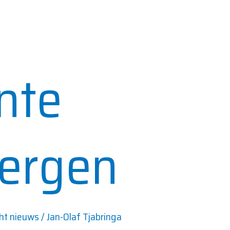
nte
ergen
cht nieuws
/
Jan-Olaf Tjabringa