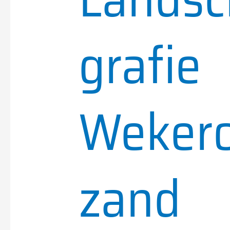
grafie
Weker
zand