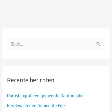
Z
o
e
k
Recente berichten
n
a
Dorpsbiografieën gemeente Dantumadiel
a
Kernkwaliteiten Gemeente Ede
r