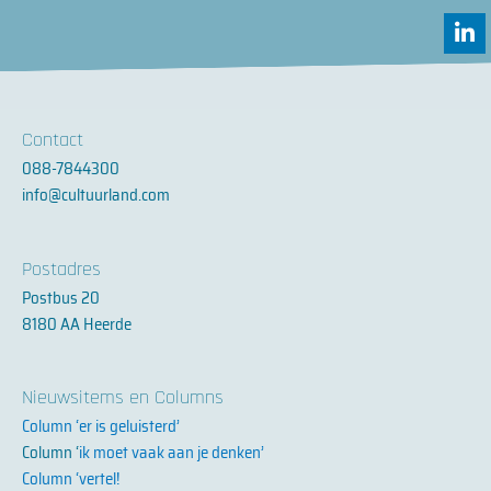
L
i
n
k
e
d
Contact
i
088-7844300
n
info@cultuurland.com
-
i
n
Postadres
Postbus 20
8180 AA Heerde
Nieuwsitems en Columns
Column ‘er is geluisterd’
Column ‘
ik moet vaak aan je denken’
Column ‘vertel!