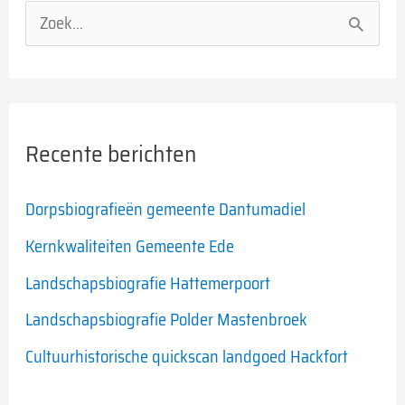
Z
o
e
k
Recente berichten
n
a
Dorpsbiografieën gemeente Dantumadiel
a
Kernkwaliteiten Gemeente Ede
r
Landschapsbiografie Hattemerpoort
:
Landschapsbiografie Polder Mastenbroek
Cultuurhistorische quickscan landgoed Hackfort