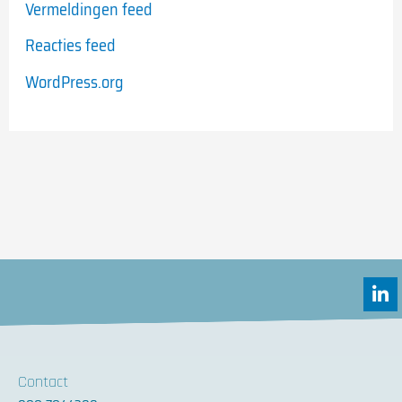
Vermeldingen feed
Reacties feed
WordPress.org
L
i
n
k
e
d
Contact
i