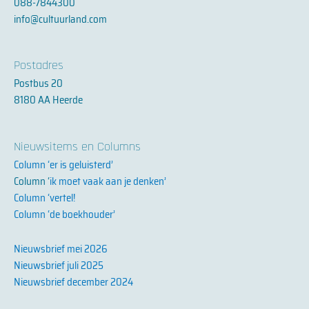
088-7844300
n
info@cultuurland.com
-
i
n
Postadres
Postbus 20
8180 AA Heerde
Nieuwsitems en Columns
Column ‘er is geluisterd’
Column ‘
ik moet vaak aan je denken’
Column ‘vertel!
Column ‘de boekhouder’
Nieuwsbrief mei 2026
Nieuwsbrief juli 2025
Nieuwsbrief december 2024